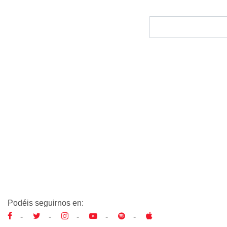
Podéis seguirnos en:
-
-
-
-
-