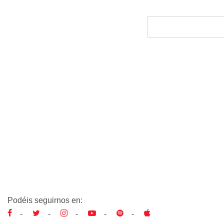
Podéis seguirnos en:
-
-
-
-
-