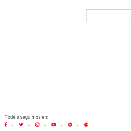
Podéis seguirnos en:
-
-
-
-
-