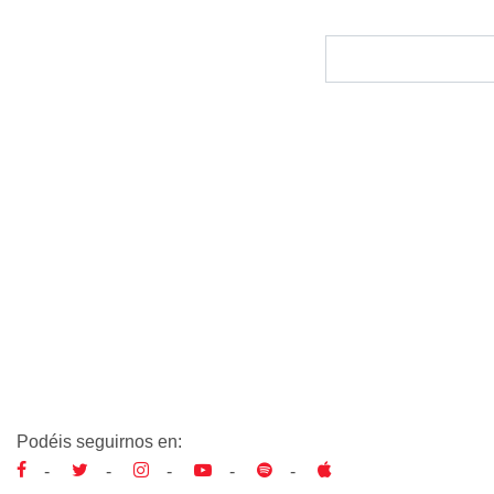
Podéis seguirnos en:
-
-
-
-
-