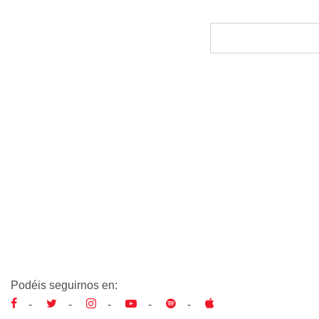
Podéis seguirnos en:
-
-
-
-
-