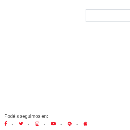
Podéis seguirnos en:
-
-
-
-
-