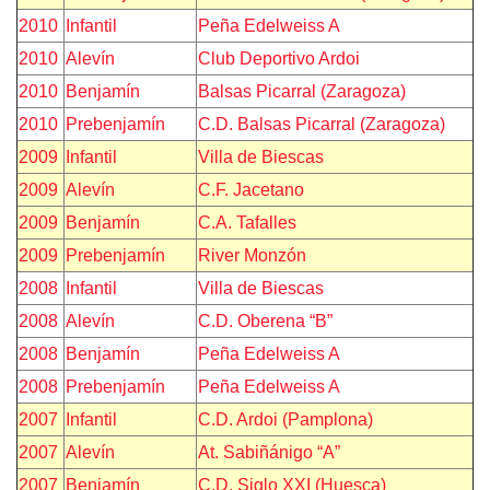
2010
Infantil
Peña Edelweiss A
2010
Alevín
Club Deportivo Ardoi
2010
Benjamín
Balsas Picarral (Zaragoza)
2010
Prebenjamín
C.D. Balsas Picarral (Zaragoza)
2009
Infantil
Villa de Biescas
2009
Alevín
C.F. Jacetano
2009
Benjamín
C.A. Tafalles
2009
Prebenjamín
River Monzón
2008
Infantil
Villa de Biescas
2008
Alevín
C.D. Oberena “B”
2008
Benjamín
Peña Edelweiss A
2008
Prebenjamín
Peña Edelweiss A
2007
Infantil
C.D. Ardoi (Pamplona)
2007
Alevín
At. Sabiñánigo “A”
2007
Benjamín
C.D. Siglo XXI (Huesca)