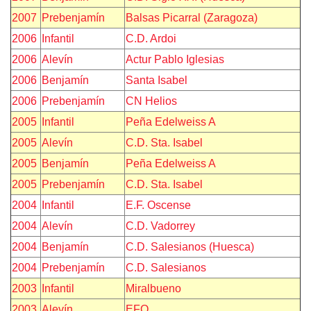
2007
Prebenjamín
Balsas Picarral (Zaragoza)
2006
Infantil
C.D. Ardoi
2006
Alevín
Actur Pablo Iglesias
2006
Benjamín
Santa Isabel
2006
Prebenjamín
CN Helios
2005
Infantil
Peña Edelweiss A
2005
Alevín
C.D. Sta. Isabel
2005
Benjamín
Peña Edelweiss A
2005
Prebenjamín
C.D. Sta. Isabel
2004
Infantil
E.F. Oscense
2004
Alevín
C.D. Vadorrey
2004
Benjamín
C.D. Salesianos (Huesca)
2004
Prebenjamín
C.D. Salesianos
2003
Infantil
Miralbueno
2003
Alevín
EFO