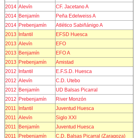
2014
Alevín
CF. Jacetano A
2014
Benjamín
Peña Edelweiss A
2014
Prebenjamín
Atlético Sabiñánigo A
2013
Infantil
EFSD Huesca
2013
Alevín
EFO
2013
Benjamín
EFO A
2013
Prebenjamín
Amistad
2012
Infantil
E.F.S.D. Huesca
2012
Alevín
C.D. Utebo
2012
Benjamín
UD Balsas Picarral
2012
Prebenjamín
River Monzón
2011
Infantil
Juventud Huesca
2011
Alevín
Siglo XXI
2011
Benjamín
Juventud Huesca
2011
Prebenjamín
C.D. Balsas Picarral (Zaragoza)