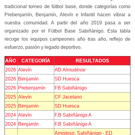
tradicional torneo de fútbol base, donde categorías como
Prebenjamín, Benjamín, Alevín e Infantil hacen vibrar a
nuestra comunidad. A partir del año 2019 pasa a ser
organizado por el Fútbol Base Sabiñánigo. Esta tabla
recoge los equipos campeones año tras año, reflejo de
esfuerzo, pasión y legado deportivo.
AÑO
CATEGORÍA
RESULTADOS
2026
Alevín
AD Almudévar
2026
Benjamín
SD Huesca
2026
Prebenjamín
FB Sabiñánigo
2025
Alevín
CF Jacetano
2025
Benjamín
SD Huesca
2024
Alevín
F.B Sabiñánigo A
2024
Benjamín
F.B Sabiñánigo A
Amistoso: Sabiñánigo - ED