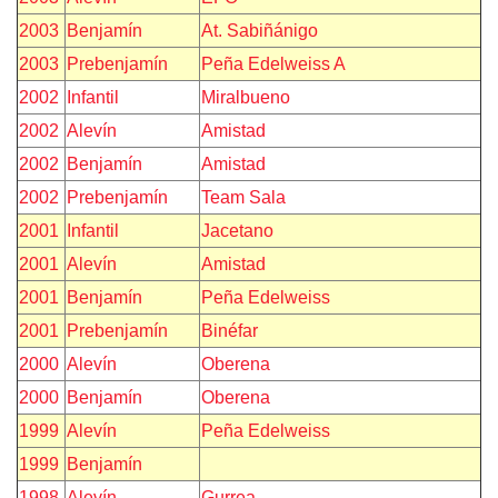
2003
Benjamín
At. Sabiñánigo
2003
Prebenjamín
Peña Edelweiss A
2002
Infantil
Miralbueno
2002
Alevín
Amistad
2002
Benjamín
Amistad
2002
Prebenjamín
Team Sala
2001
Infantil
Jacetano
2001
Alevín
Amistad
2001
Benjamín
Peña Edelweiss
2001
Prebenjamín
Binéfar
2000
Alevín
Oberena
2000
Benjamín
Oberena
1999
Alevín
Peña Edelweiss
1999
Benjamín
1998
Alevín
Gurrea