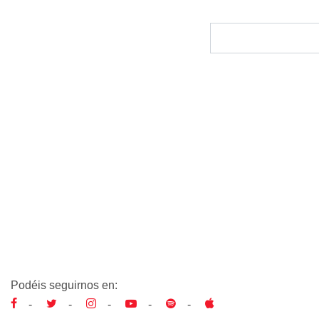
Podéis seguirnos en:
-
-
-
-
-